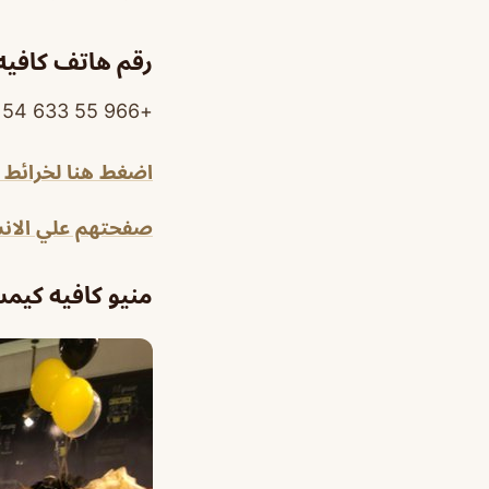
رقم هاتف كافي
+966 55 633 3154
اضغط هنا لخرائط
صفحتهم علي الانس
منيو كافيه كيم