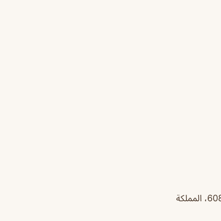
2898 طريق الامام سعود بن عبدالعزيز بن محمد الفرعي، الازدهار، الرياض 12485 6085، المملكة