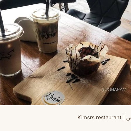
س |
restaurant
rs
Kims