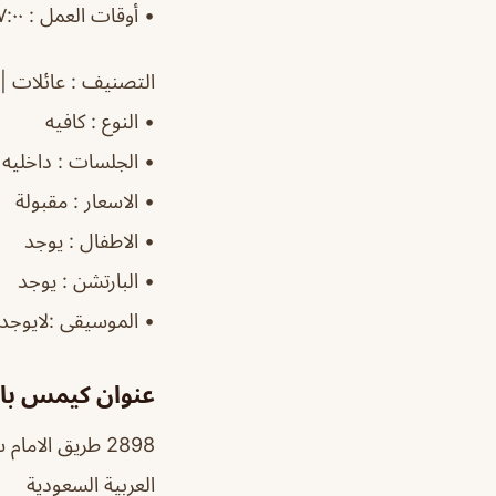
‏•
أوقات
العمل : ٧:٠٠ص–١٢:٠٠ص
التصنيف
: عائلات | 
‏•
النوع
: كافيه
‏•
الجلسات
: داخليه|
‏•
الاسعار
: مقبولة
‏•
الاطفال
: يوجد
‏•
البارتشن
: يوجد
‏•
الموسيقى
:لايوجد
عنوان كيمس با
العربية السعودية