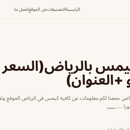
الرئيسية
التصنيفات
عن الموقع
اتصل بنا
كيمس بالرياض(السعر
 +العنوان)
اض جمعنا لكم معلومات عن كافيه كيمس في الرياض الموقع وتقي
..٫٫٫٫٫٫٫