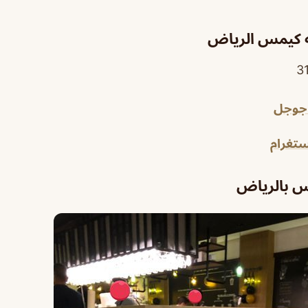
ه كيمس الرياض
 جوجل
تغرام
س بالرياض