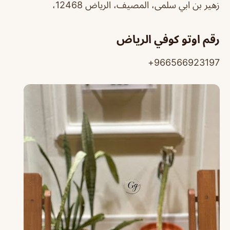
زهير بن ابي سلمى، المصيف، الرياض 12468،
رقم اوتو كوفي الرياض
966566923197+