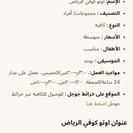
الإسم
:
اوتو كوفي الرياض
التصنيف
:
مجموعات/ أفراد
النوع
:
كافيه
الأسعار
:
متوسطة
الأطفال
:
مناسب
الموسيقى
:
يوجد
مواعيد
العمل
:
، ٣:٠٠م–٢:٠٠ص/الخميس، نعمل على مدار
24 ساعة/الجمعة، ١٢:٠٠–٢:٠٠ص، ٣:٠٠م–١:٠٠ص
الموقع على خرائط جوجل
:
للوصول للكافيه عبر خرائط
جوجل
اضغط هنا
عنوان اوتو كوفي الرياض