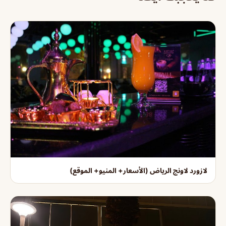
لازورد لاونج الرياض (الأسعار+ المنيو+ الموقع)