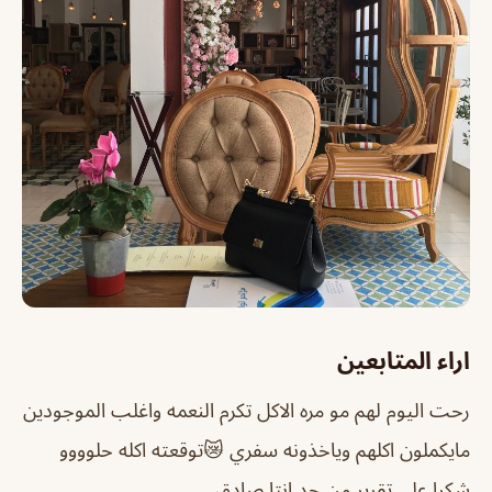
اراء المتابعين
رحت اليوم لهم مو مره الاكل تكرم النعمه واغلب الموجودين
مايكملون اكلهم وياخذونه سفري 😿توقعته اكله حلوووو
شكرا علي تقرير من جد انتا صادق