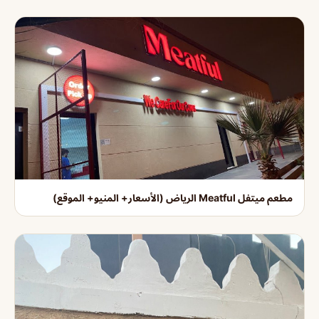
مطعم ميتفل Meatful الرياض (الأسعار+ المنيو+ الموقع)