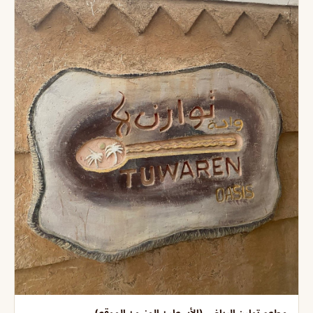
مطعم توارن الرياض (الأسعار+ المنيو+ الموقع)