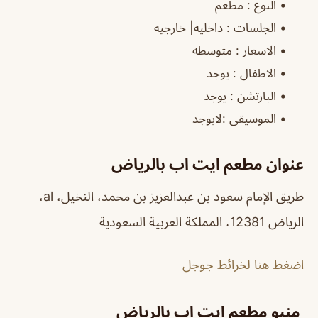
‏•
النوع
: مطعم
‏•
الجلسات
: داخليه| خارجيه
‏•
الاسعار
: متوسطه
‏•
الاطفال
: يوجد
‏•
البارتشن
: يوجد
‏•
الموسيقى
:لايوجد
عنوان مطعم ايت اب بالرياض
طريق الإمام سعود بن عبدالعزيز بن محمد، النخيل، al،
الرياض 12381، المملكة العربية السعودية
اضغط هنا لخرائط جوجل
منيو مطعم ايت اب بالرياض