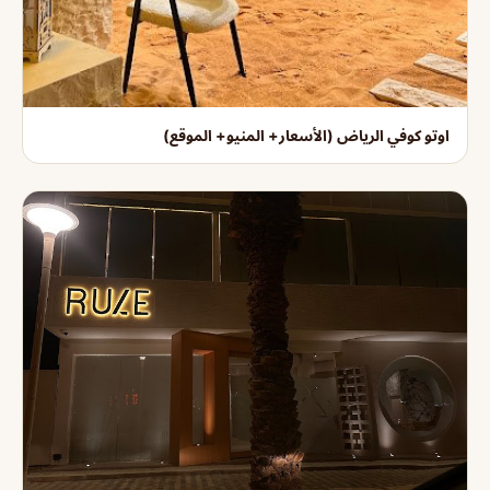
اوتو كوفي الرياض (الأسعار+ المنيو+ الموقع)