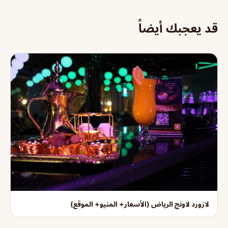
قد يعجبك أيضاً
لازورد لاونج الرياض (الأسعار+ المنيو+ الموقع)