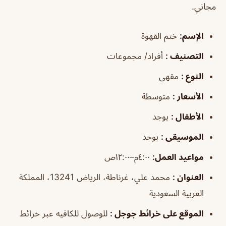
مجاني.
الإسم:
ختم القهوة
التصنيف :
أفراد/ مجموعات
النوع :
مقهى
الأسعار :
متوسطة
الأطفال :
يوجد
الموسيقى :
يوجد
مواعيد العمل:
٤:٠٠م–١٢:٠٠ص
العنوان :
محمد علي، غرناطة، الرياض 13241، المملكة
العربية السعودية
الموقع على خرائط جوجل :
للوصول للكافيه عبر خرائط