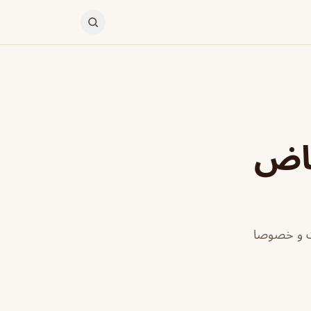
ياض
ات و خصوصا