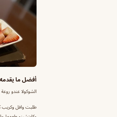
أفضل ما يقدمه ا
الشوكولا عندو روعة 
طلبت وافل وكريب كا
وكابتشينو طعمها حلو