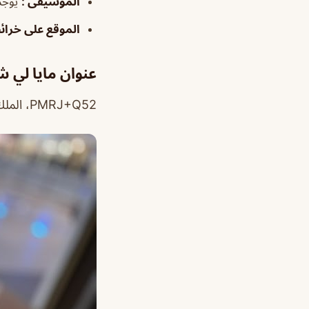
الموسيقى
:
يوجد
الموقع على خرا
عنوان مايا لي 
PMRJ+Q52، الملك فهد، الرياض 12272،