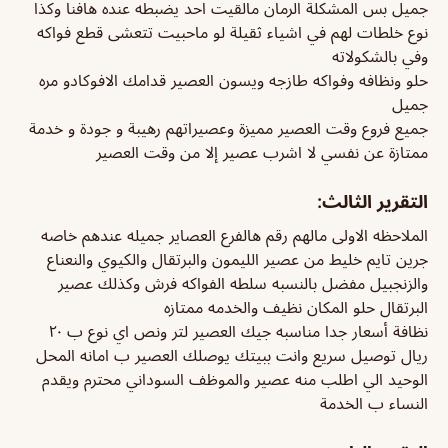
جميل بس المشكلة الرمان مالقيت احد يضبطه عنده هافنا وكذا
نوع خلطات لهم في اشياء ثقيلة لو ماحبيت تتعشى قطع فواكه
وفي بالشكولاته
حلو ونظافه وفواكه طازجه ويسون العصير قدامك الافوكادو مره
جميل
جميع فروع وقت العصير مميزة وعصيراتهم رهيبة و جودة و خدمة
ممتازة عن نفسي لا اشرب عصير إلا من وقت العصير
التقرير الثالث:
الملاحظه الاولى مالهم رقم هالفرع العصاير جميله عندهم خاصه
جرين تايم خليط من عصير الليمون والبرتقال والكيوي والنعناع
والزنجبيل مفضل بالنسبه سلطه الفواكه فرش وكذلك عصير
البرتقال حلو المكان نظيف والخدمه ممتازه
نظافة أسعار جدا مناسبه جيك العصير لتر ونص اي نوع ب ٢٠
ريال توصيل سريع وانت ببيتك يوصلك العصير ب امانه المحل
الوحيد الي اطلب منه عصير والموظف السوداني محترم ويقدم
النساء ب الخدمة