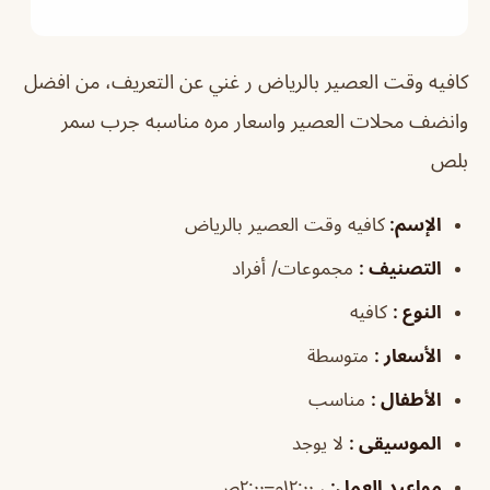
كافيه وقت العصير بالرياض
ر غني عن التعريف، من افضل
وانضف محلات العصير واسعار مره مناسبه جرب سمر
بلص
الإسم
:
كافيه وقت العصير بالرياض
التصنيف
:
مجموعات/ أفراد
النوع
:
كافيه
الأسعار
:
متوسطة
الأطفال
:
مناسب
الموسيقى
:
لا يوجد
مواعيد
العمل
:
، ١٢:٠٠م–٢:٠٠ص