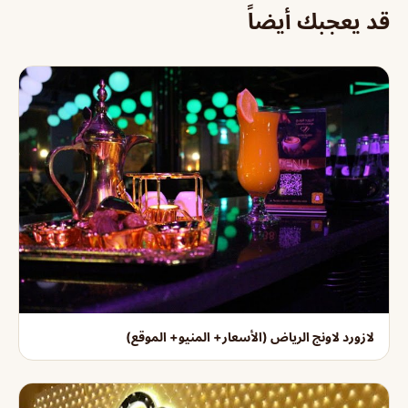
قد يعجبك أيضاً
لازورد لاونج الرياض (الأسعار+ المنيو+ الموقع)