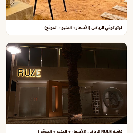
اوتو كوفي الرياض (الأسعار+ المنيو+ الموقع)
كافيه RULE الرياض (الأسعار + المنيو + الموقع )