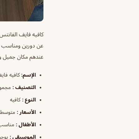
كافيه فايف الفانتس 
عن دورين ومناسب للع
عندهم مكان جميل وت
الإسم
:
كافيه فاي
التصنيف
:
مجموع
النوع
:
كافيه
الأسعار
:
متوسطة
الأطفال
:
مناسب
الموسيقى
:
يوجد