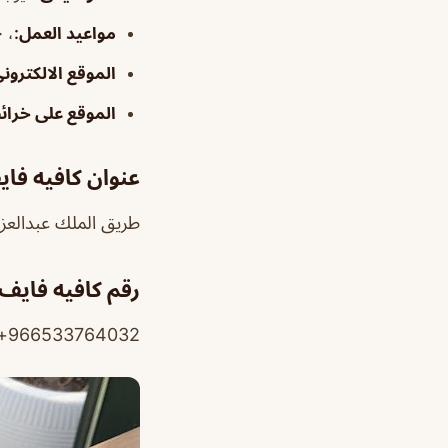
مواعيد
العمل
:
، ٥:٠٠م–٢:٠٠ص
الموقع الالكترون
الموقع على خرا
عنوان كافيه فا
طريق الملك عبدالعزيز، 
رقم كافيه فايف
966533764032+