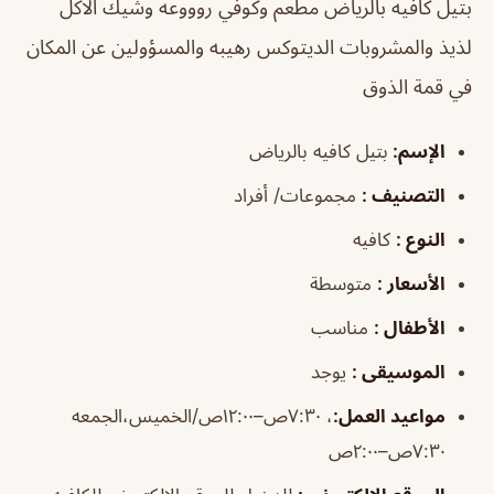
بتيل كافيه بالرياض
مطعم وكوفي روووعه وشيك الاكل
لذيذ والمشروبات الديتوكس رهيبه والمسؤولين عن المكان
في قمة الذوق
الإسم
:
بتيل كافيه بالرياض
التصنيف
:
مجموعات/ أفراد
النوع
:
كافيه
الأسعار
:
متوسطة
الأطفال
:
مناسب
الموسيقى
:
يوجد
مواعيد
العمل
:
، ٧:٣٠ص–١٢:٠٠ص/الخميس،الجمعه
٧:٣٠ص–٢:٠٠ص