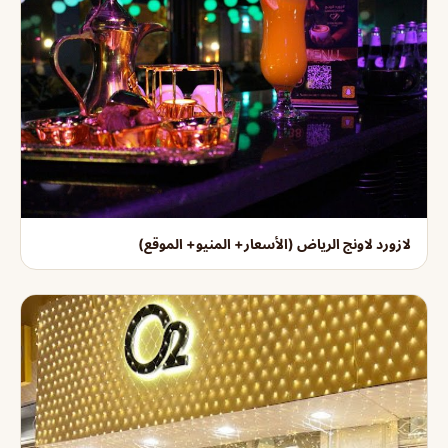
لازورد لاونج الرياض (الأسعار+ المنيو+ الموقع)