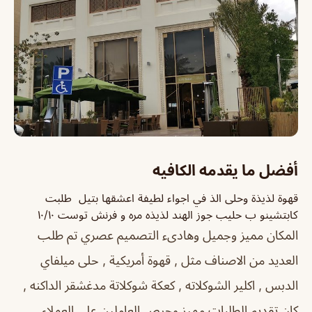
أفضل ما يقدمه الكافيه
قهوة لذيذة وحلى الذ في اجواء لطيفة اعشقها بتيل طلبت
كابتشينو ب حليب جوز الهند لذيذه مره و فرنش توست ١٠/١٠
المكان مميز وجميل وهادىء التصميم عصري تم طلب
العديد من الاصناف مثل , قهوة أمريكية , حلى ميلفاي
الدبس , اكلير الشوكلاته , كعكة شوكلاتة مدغشقر الداكنه ,
كان تقديم الطلبات مميز وحرص العاملين على العملاء ,