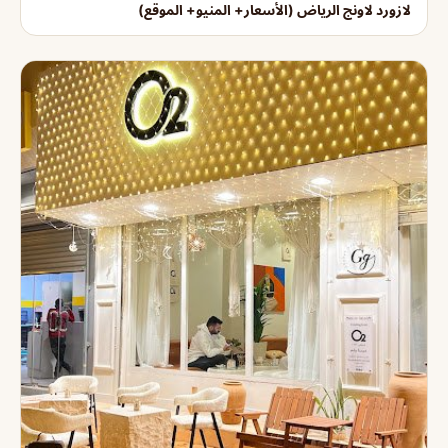
لازورد لاونج الرياض (الأسعار+ المنيو+ الموقع)