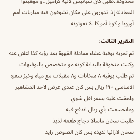
محدودة..طلبي كان سبانيش لاتيه كراميل..و موهيتوا
المعادلة إذا تدورون على مكان تشوفون فيه مباريات أمم
أوروبا و كوبا أمريكا..لا تفوتونه
التقرير الثالث:
تم تجربة بوفية عشاء معادلة القهوة بعد رؤية كذا اعلان عنه
وكنت متخوفة بالبداية كونه مو متخصص بالبوفيهات
تم طلب بوفيه ٨ سخانات و٨ مقبلات مع مياه وخبز سعره
الاساسي ١٩٠٠ ريال بس كان عندي عرض لاحد المشاهير
ولحقت عليه بسعر اقل شوي
وماتحسفت بأي ريال اندفع فيه
طلبت سخان ماسالا دجاج طعمه لذيذ
سخان لازانيا لذيذه بس كان الصوص زايد