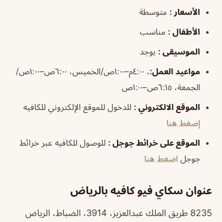
الأسعار
:
متوسطة
الأطفال
:
مناسب
الموسيقى
:
يوجد
مواعيد
العمل
:
، ٤:٠٠م–١:٠٠ص/الخميس، ٦:٠٠ص–١:٠٠ص/
الجمعة، ٦:١٥ص–١:٠٠ص
الموقع الالكتروني
:
للدخول للموقع الإلكتروني للكافيه
إضغط هنا
الموقع على خرائط جوجل
:
للوصول للكافيه عبر خرائط
جوجل
اضغط هنا
عنوان سكاي فيو كافيه بالرياض
8235 طريق الملك عبدالعزيز، 3914، الضباط، الرياض