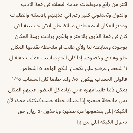
اكثر من رائع وموظفات خدمة العملاء في قمة الادب
والذوق وتحملوني كثير رغم اني عذبتهم بالاسئله والطلبات
ومدير المكان اسمه عادل ما اتضحلي ايش جنسيته لكن
كان في قمة الذوق والاحترام والكرم وزادت روعة المكان
بوجوده ومتابعته لنا ولأي طلب او ملاحظه نقدمها المكان
حلو وهادي وخصوصا إذا كان الجو مناسب عملت حفله ل
١١ شخص عرضو علي بكجين البكج الواحد ٥ اشخاص
قالولي الحساب بيكون ٨٥٠ ولما طلعنا كان الحساب ١٠٣٥
يمكن لأننا طلبنا قهوه عربي زياده كل الحظور عجبهم المكان
بس ملاحظة صغيره إذا عندك حفله جيب كيكتك معك لأن
الكيكه إللي يقدمونها مره صغيره وياخذون ٥٠ ريال حق
دخول الكيكه إللي من برا