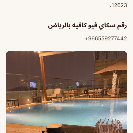
12623،
رقم سكاي فيو كافيه بالرياض
966559277442+