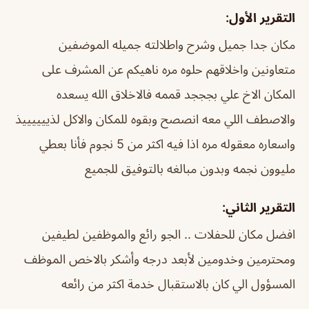
التقرير الأول:
مكان جدا جميل وشرح واطلالته جميله الموضفين
متعاونين واخلاقهم حلوه مره ناهيكم عن المشرف على
المكان الاخ علي بجججد قممه فالاخلاق الله يسعده
والاصطف اللي معه انصصح وبقوه للمكان والاكل لذييييييذ
واسعاره معقوله مره اذا فيه اكثر من 5 نجوم فأنا بعطي
مليوون نجمه وبدون مبالغه بالتوفيق للجميع
التقرير الثاني:
افضل مكان للحفلات .. الجو رائع والموظفين لطيفين
ومحترمين وخدومين لأبعد درجه وأشكر بالاخص الموظف
المسؤول الي كان بالاستقبال خدمة اكثر من رائعه