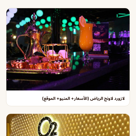
لازورد لاونج الرياض (الأسعار+ المنيو+ الموقع)