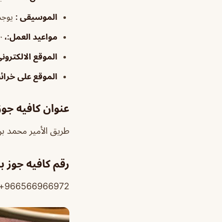
الموسيقى
:
يوجد
مواعيد العمل
:،
:٠٠
الموقع الالكترون
الموقع على خرا
عنوان كافيه جوز
طريق الأمير محمد بن س
رقم كافيه جوز ب
966566966972+