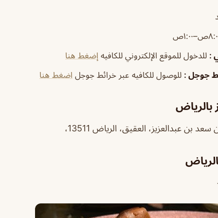
٨ص–١:٠٠ص
ي
:
للدخول للموقع الإلكتروني للكافيه
إضغط هنا
ئط جوجل
:
للوصول للكافيه عبر خرائط جوجل
اضغط هنا
 بالرياض
عد بن عبدالعزيز، العقيق، الرياض 13511،
الرياض