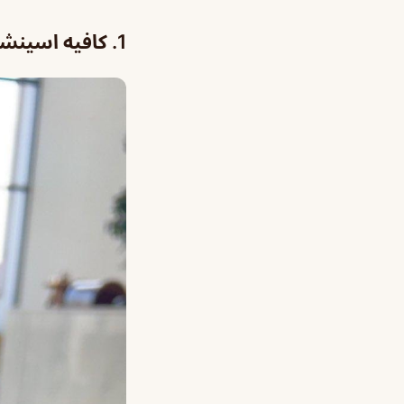
1. كافيه اسينشيل كور من افضل 10 كافيهات في الرياض