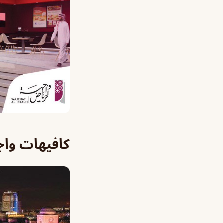
كافيهات واج