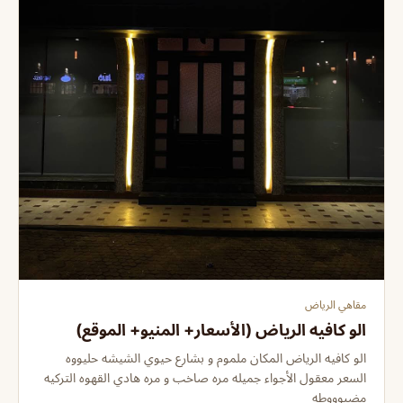
مقاهي الرياض
الو كافيه الرياض (الأسعار+ المنيو+ الموقع)
الو كافيه الرياض المكان ملموم و بشارع حيوي الشيشه حليووه
السعر معقول الأجواء جميله مره صاخب و مره هادي القهوه التركيه
مضبوووطه