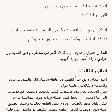
الخدمة ممتازة والموظفين بشوشين
اكرر الزيارة اكيد
المكان رايق واضافه جديدة لحي الملقا . ‏عندهم خيارات
لذيذه للحلا خصوصًا كليجا وسينابون لا تفوتكم
المكان جميل و مريح ، والـ V60 أكثر من ممتاز ، وحلى السينابون
خرافي ، راح أعيد الزيارة أكيييد
التقرير الثالث:
أخيراً مكان رايق جداً القهوة ولا غلطة ماشاء الله والسويت لذيذ
والخدمة والقائمين عليها ذوق
يمي الماتشا لكن بعد ماشفت كيف يسويها وعطيته كم كومنت
اللي ما اعجبني ان يحط كميه قلبله بزياده مويه للماتشا لدرجة
تبقى بقايا منها بالصحن ويروح نص الطعم بحليب وخليته يضيق
عليه مويه ويصب الباقي الطعم بيصير خفيف لو ماسوا اللي قلته