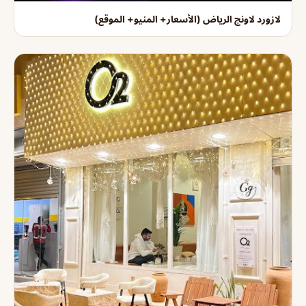
لازورد لاونج الرياض (الأسعار+ المنيو+ الموقع)