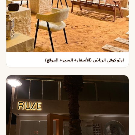
اوتو كوفي الرياض (الأسعار+ المنيو+ الموقع)