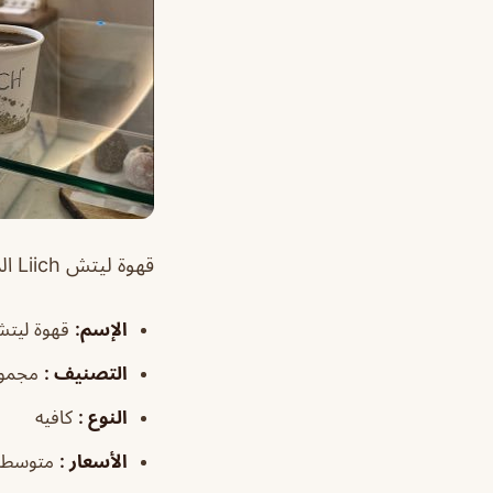
قهوة ليتش Liich الرياض جميل و رايق يستحق الزياره..اذا تحب الجو الهادئ ف هذا هو المكان المناسب
الإسم:
قهوة ليتش Liich ال
التصنيف
:
مجموع
النوع
:
كافيه
الأسعار
:
متوسطة