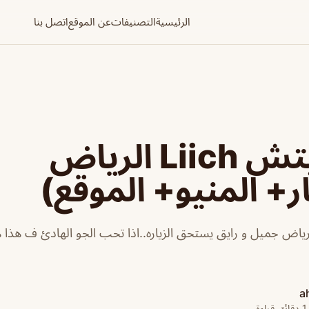
الرئيسية
التصنيفات
عن الموقع
اتصل بنا
قهوة ليتش Liich الرياض
ر+ المنيو+ الموقع)
ة ليتش Liich الرياض جميل و رايق يستحق الزياره..اذا تحب الجو الهادئ ف هذا
a