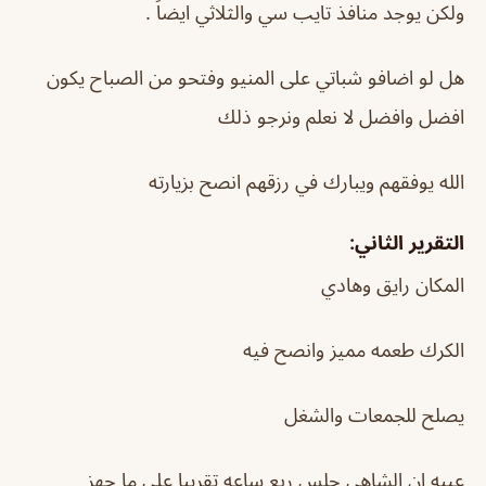
ولكن يوجد منافذ تايب سي والثلاثي ايضاً .
هل لو اضافو شباتي على المنيو وفتحو من الصباح يكون
افضل وافضل لا نعلم ونرجو ذلك
الله يوفقهم ويبارك في رزقهم انصح بزيارته
التقرير الثاني:
المكان رايق وهادي
الكرك طعمه مميز وانصح فيه
يصلح للجمعات والشغل
عيبه ان الشاهي جلس ربع ساعه تقريبا على ما جهز