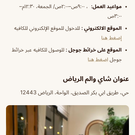
مواعيد العمل
:
، ٩:٠٠ص–٢:٠٠ص/ الجمعة، ١٢:٣٠م–
٣:٠٠ص
الموقع الالكتروني :
للدخول للموقع الإلكتروني للكافيه
إضغط هنا
الموقع على خرائط جوجل :
للوصول للكافيه عبر خرائط
جوجل
اضغط هنا
عنوان شاي والم الرياض
حي، طريق ابي بكر الصديق، الواحة، الرياض 12443