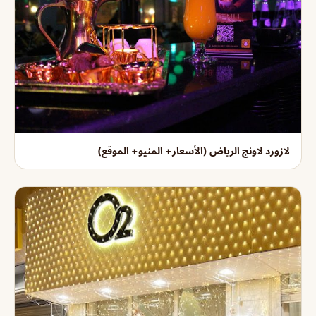
لازورد لاونج الرياض (الأسعار+ المنيو+ الموقع)