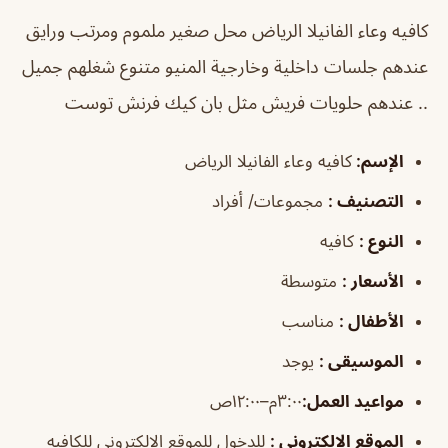
كافيه وعاء الفانيلا الرياض
محل صغير ملموم ومرتب ورايق
عندهم جلسات داخلية وخارجية المنيو متنوع شغلهم جميل
.. عندهم حلويات فريش مثل بان كيك فرنش توست
الإسم
:
كافيه وعاء الفانيلا الرياض
التصنيف
:
مجموعات/ أفراد
النوع
:
كافيه
الأسعار
:
متوسطة
الأطفال
:
مناسب
الموسيقى
:
يوجد
مواعيد العمل
:
٣:٠٠م–١٢:٠٠ص
الموقع الالكتروني
:
للدخول للموقع الإلكتروني للكافيه