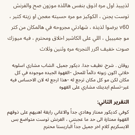
لذيييذ اول مره اذوق بنفس هاللذه موزون صح والفرنش
توست يجنن ، الكوكيز مو مره حسيته معجن او زيته كثير ،
v60 برضوا لذيذه ، شهادتي مجروحه في هالمكان من كثر
مو جميييل ، اللي على الكاشير اخلاق ومحترم ، فيه ميوزك
صوت خفيف اكرر التجربه مره وثنين وثلاث
روقان . شرح. نظيف جدا. ديكور جميل. الشاب مشاري اسلوبه
خلاني اكون زبونه دائمآ للمحل -القهوة الجيده موجوده في كل
مكان لكن مو كل مكان ترجع له -هذا ارجع له لان الاحساس فيه
غير-تسلم ايدينك مشاري على القهوه
التقرير الثاني:
كوفي كديكور ممتاز وهادي جداً والاغاني رايقة اهنيهم على ذوقهم
القهوة ممتازة الى حد ما عجبتني ، الفرنش توست متواضع بس
الايسكريم كلام اخر جميل جداً الباريستا محترم