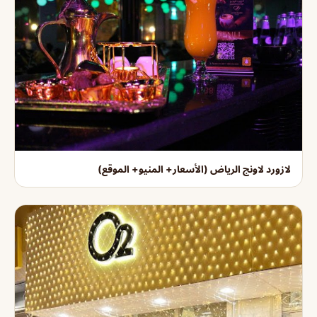
لازورد لاونج الرياض (الأسعار+ المنيو+ الموقع)