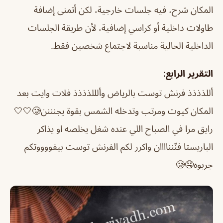
المكان شرح، فيه جلسات خارجية، لكن أتمنى إضافة
طاولات داخلية أو كراسي إضافية، لأن طريقة الجلسات
الداخلية الحالية مناسبة لاجتماع شخصين فقط.
التقرير الرابع:
أللذذذذ فرنش توست بالرياض وألللذذذذ فلات وايت بعد
المكان كيوت ومرتب وتدخله الشمس بقوة يجنننن🥲🤍🤍
رايق مرا في الصباح اللي عنده شغل يخلصه او يذاكر
الباريستا فنّنناااان واكرر لكم الفرنش توست بيفووووتكم
جربوه🤤🥲