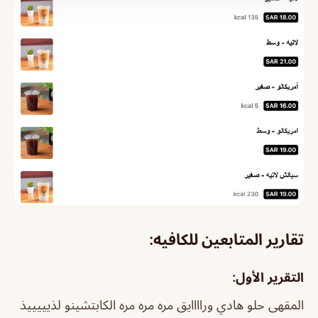
تقارير المتابعين للكافيه:
التقرير الأول:
المقهى حلو هادي وراااايق مره مره مره الكابتشينو لذيييييذ