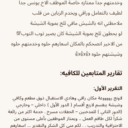
وخدمتهم جدا ممتازه خاصة الموظف الاخ يونس جدا
لطيف بالتعامل وراقي ويخدم الزباين من قلب
ملاحظتي انه بالشيش مافي ثلج بموية الشيشة
لو يحطون ثلج بموية الشيشة كان يصير توب التوب💯
من الاخير انصحكم بالمكان اسعارهم حلوه وخدمتهم حلوه
وشيشتهم حلوه 👍👍👍
تقارير المتابعين للكافيه:
التقرير الأول:
لاونج رووووعة مكان راقي وهادي الاستقبال ذوق مطعم وكافي
وشيشة ينقسم لاربع أقسام ( الدور الأول ) داخلي – وخارجي
(الدور الثاني ) للمدخنين – الحفلات مسرح . خدمة اكثر من رائعة
شكراً لكل طاقم العمل .. ويمتاز الموظفين بأعلى مستوى من
الاحترافية والتدريب . . لكم مني كل الشكر والتقدير … اسعارهم