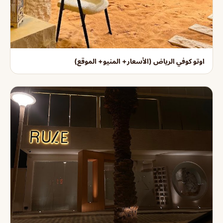
اوتو كوفي الرياض (الأسعار+ المنيو+ الموقع)