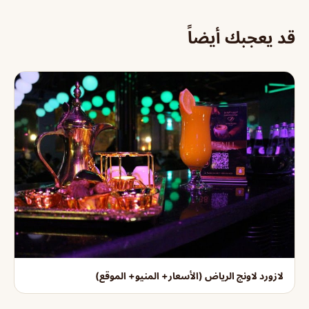
قد يعجبك أيضاً
لازورد لاونج الرياض (الأسعار+ المنيو+ الموقع)