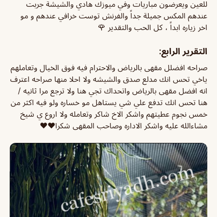
للعين ويعرضون مباريات وفي ميوزك هادي والشيشة جربت
عندهم المكس جميلة جداً والفرنش توست خرافي عندهم و مو
اخر زياره ابداً ، كل الحب والتقدير 🌹
التقرير الرابع:
صراحه افضلل مقهى بالرياض والاحترام فيه فوق الخيال وتعاملهم
ياخي تحس انك مدلع صدق والشيشه ولا احلا منها صراحه اعترف
انه افضل مقهى بالرياض واتحداك تجي هنا ولا ترجع مرا ثانيه /
هنا تحس انك تدفع علي شي يستاهل مو خساره ولو فيه اكثر من
خمس نجوم عطيتهم واشكر الاخ شاكر وتعامله ولا اروع ي شيخ
مشاءالله عليه واشكر الاداره وصاحب المقهى شكرا♥️♥️