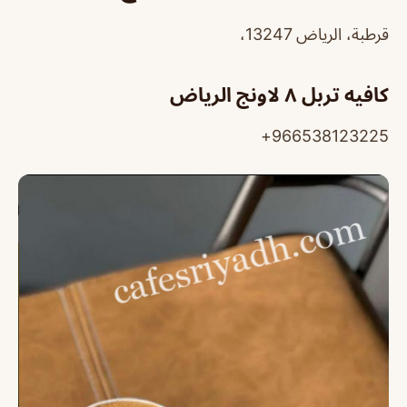
قرطبة، الرياض 13247،
كافيه تربل ٨ لاونج الرياض
966538123225+