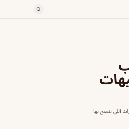
ب
 افضل 10 كافيهات
ا اللي ننصح بها