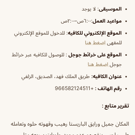
الموسيقى
:
لا يوجد
مواعيد العمل
:٦:٠٠ص–٢:٠٠ص
الموقع الإلكتروني للكافيه
: للدخول للموقع الإلكتروني
للمقهى
اضغط هنا
الموقع على خرائط جوجل
: للوصول للكافيه عبر خرائط
جوجل
اضغط هنا
عنوان الكافيه:
طريق الملك فهد، الصديق، الزلفي
رقم الهاتف :
+966582124511
تقرير متابع :
المكان جميل ورايق الباريستا رهيب وقهوته حلوه وتعامله
طيب احس ينقصهم عدم وجود حلويات سريعه مثل