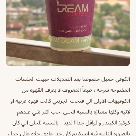
الكوفي جميل خصوصا بعد التعديلات حبيت الحلسات
المفتوحه شرحه ، طبعاً المعروف لا يعرف القهوه من
الكوفيهات الاولى الي فتحت تجربتي كانت قهوه عربيه او
لاتيه وكلها ممتازه بالنسبه للحلى احب اكثر شي عندهم
كوكيز الكيندر والوافل جدااا لذيذ ، بالنسبه للحلى الي كان
بالصوره الثانيه فيه ايسكريم كان جدا عادي حلاه عالي جدا ،