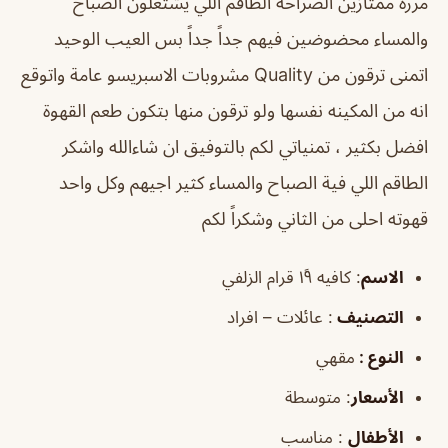
مرره ممتازين الصراحة الطاقم اللي يشتغلون الصباح
والمساء محضوضين فيهم جداً جداً بس العيب الوحيد
اتمنى ترقون من Quality مشروبات الاسبريسو عامة واتوقع
انه من المكينه نفسها ولو ترقون منها بتكون طعم القهوة
افضل بكثير ، تمنياتي لكم بالتوفيق ان شاءالله واشكر
الطاقم اللي فية الصباح والمساء كثير اجيهم وكل واحد
قهوته احلى من الثاني وشكراً لكم
الاسم
: كافيه ١٩ً قرام الزلفي
التصنيف
: عائلات – افراد
النوع :
مقهي
الأسعار
:
متوسطة
الأطفال
:
مناسب