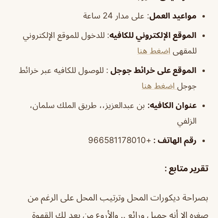
مواعيد العمل
: على مدار 24 ساعة
الموقع الإلكتروني للكافيه
: للدخول للموقع الإلكتروني
للمقهى
اضغط هنا
الموقع على خرائط جوجل
: للوصول للكافيه عبر خرائط
جوجل
اضغط هنا
عنوان الكافيه:
بن عبدالعزيز،، طريق الملك سلمان،
الزلفي
رقم الهاتف :
+966581178010
تقرير متابع :
بصراحة ديكورات المحل وترتيب المحل على الرغم من
صغره إلا أنه جميل ورائع .. والأروع من يعد لك القهوة