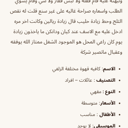
ونبهته عليه قام قفله ولا لبس قفاز ولا شي وقام يسوي
الطلب واسعاره صراحة غاليه على غير سنع قلت له نقص
الثلج وحط زيادة حليب قال زيادة ريالين وكانت اخر مره
ادخل عليه مع الاسف عند كيان ودانكن ما ياخذون زيادة
يوم كان راعي المحل هو الموجود الشغل ممتاز الله يوفقه
وعقبال ماتصير شركة
الاسم
: كافيه قهوة مختلفة الزلفي
التصنيف
: عائلات – افراد
النوع :
مقهي
الأسعار
:
متوسطة
الأطفال
:
مناسب
الموسيقى
:
لا يوجد