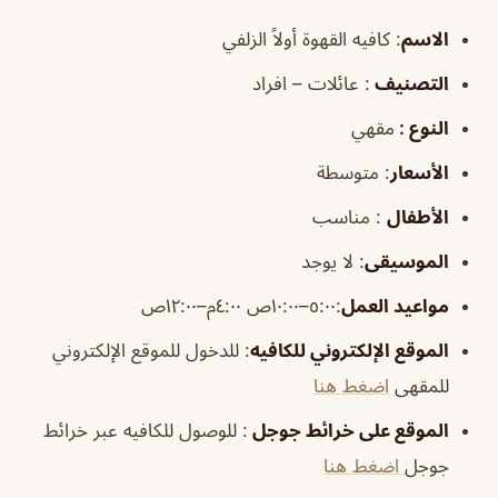
الاسم
: كافيه القهوة أولاً الزلفي
التصنيف
: عائلات – افراد
النوع :
مقهي
الأسعار
:
متوسطة
الأطفال
:
مناسب
الموسيقى
:
لا يوجد
مواعيد العمل
:٥:٠٠–١٠:٠٠ص ٤:٠٠م–١٢:٠٠ص
الموقع الإلكتروني للكافيه
: للدخول للموقع الإلكتروني
للمقهى
اضغط هنا
الموقع على خرائط جوجل
: للوصول للكافيه عبر خرائط
جوجل
اضغط هنا