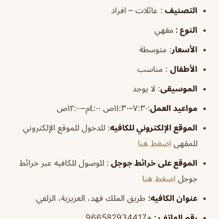
التصنيف
: عائلات – افراد
النوع :
مقهي
الأسعار
:
متوسطة
الأطفال
:
مناسب
الموسيقى
:
لا يوجد
مواعيد العمل
:٧:٣٠–١١:٣٠ص ٤:٠٠م–١٢:٠٠ص
الموقع الإلكتروني للكافيه
: للدخول للموقع الإلكتروني
للمقهى
اضغط هنا
الموقع على خرائط جوجل
: للوصول للكافيه عبر خرائط
جوجل
اضغط هنا
عنوان الكافيه:
طريق الملك فهد، العزيزية، الزلفي
رقم الهاتف :
+966582934417