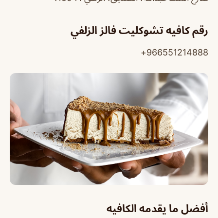
رقم كافيه تشوكليت فالز الزلفي
966551214888+
أفضل ما يقدمه الكافيه