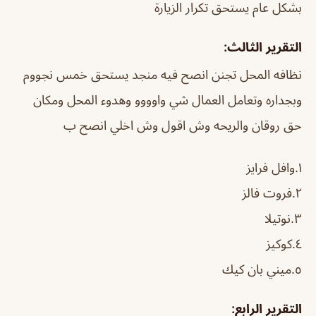
بشكل عام يستحق تكرار الزيارة
التقرير الثالث:
نظافه المحل تجنن انصح فيه منجد يستحق خمس نجووم
وبجداره وتعامل العمال شي واوووو وهدوء المحل ومكان
حق روقان والريحه وش اقول وش اخلي انصح ب
١.وافل فرايز
٢.فروت فالز
٣.نوتيلا
٤.كوكيز
٥.ميني بان كيك
التقرير الرابع: