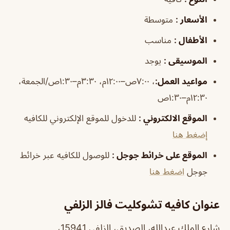
الأسعار
:
متوسطة
الأطفال
:
مناسب
الموسيقى
:
يوجد
مواعيد
العمل
:
، ٧:٠٠ص–١٢:٠٠م، ٣:٣٠م–١:٣٠ص/الجمعة،
١٢:٣٠م–١:٣٠ص
الموقع الالكتروني
:
للدخول للموقع الإلكتروني للكافيه
إضغط هنا
الموقع على خرائط جوجل
:
للوصول للكافيه عبر خرائط
جوجل
اضغط هنا
عنوان كافيه تشوكليت فالز الزلفي
شارع الملك عبدالله، الصديق، الزلفي 15941،