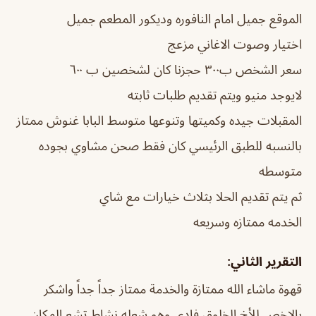
الموقع جميل امام النافوره وديكور المطعم جميل
اختيار وصوت الاغاني مزعج
سعر الشخص ب٣٠٠ حجزنا كان لشخصين ب ٦٠٠
لايوجد منيو ويتم تقديم طلبات ثابته
المقبلات جيده وكميتها وتنوعها متوسط البابا غنوش ممتاز
بالنسبه للطبق الرئيسي كان فقط صحن مشاوي بجوده
متوسطه
ثم يتم تقديم الحلا بثلاث خيارات مع شاي
الخدمه ممتازه وسريعه
التقرير الثاني:
قهوة ماشاء الله ممتازة والخدمة ممتاز جداً جداً واشكر
بالاخص للأخ الخلوق فادي وهو شعله نشاط تشع المكان