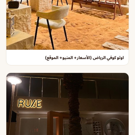
اوتو كوفي الرياض (الأسعار+ المنيو+ الموقع)