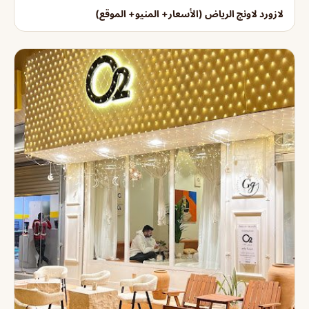
لازورد لاونج الرياض (الأسعار+ المنيو+ الموقع)