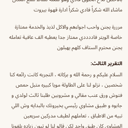
ماشاء الله شكراً فادي شكراً ادارة قهوة بيروت
مرررة يجنن واحب اجواءهم والاكل لذيذ والخدمة ممتازة
خاصة الويتر فاددددي ممتاز جدا يعطيه الف عافية تعامله
يجنن محترم الستاف كلهم يهبلون
التقرير الثالث:
السلام عليكم و رحمة الله و بركاته ، التجربه كانت رائعه كنا
شخصين ، نزلو لنا على الطاولة مويا كبيره متبل حمص
فتوش ورق عنب مقالي و مشروبين طلبنا ثالث لولدي و
جابوه و طبيق مشاوي رئيسي يخيرونك بالبدايه وش اللي
تبيه من الاطباق ، تعاملهم لطيف مدركين سريعين
المشاوي كان طبق واحد لكن قالو لنا لو تبون زياده بلغونا