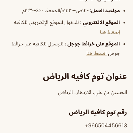
مواعيد
العمل
:
١١:٠٠ص–١١:٣٠م/الجمعة، ٤:٠٠–١١:٣٠م
الموقع الالكتروني
:
للدخول للموقع الإلكتروني للكافيه
إضغط هنا
الموقع على خرائط جوجل
:
للوصول للكافيه عبر خرائط
جوجل
اضغط هنا
عنوان توم كافيه الرياض
الحسين بن علي، الازدهار، الرياض
رقم توم كافيه الرياض
966504456613+