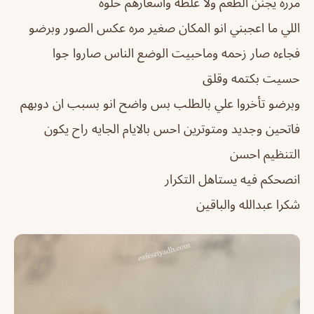
مرره يجنن الطعم ولا غلطه واسعارهم حلوه
اللي ما اعجبني انو المكان صغير مره عكس الصور وبرضو
فجاءه صار زحمه وماحبيت الوضع الناس صاروا جوا
حسيت بكتمه وقلق
وبرضو تأخروا علي بالطلب بس واضح انو بسبب ان دوبهم
فاتحين وجديد ومتوترين احس بالايام الجايه راح يكون
التنظيم احسن
انصحكم فيه يستاهل التكرار
شكرا عبدالله والباقين