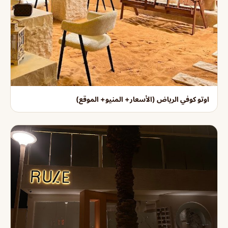
اوتو كوفي الرياض (الأسعار+ المنيو+ الموقع)