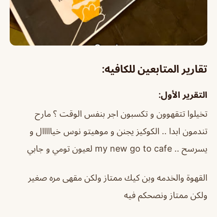
تقارير المتابعين للكافيه:
التقرير الأول:
تخيلوا تتقهوون و تكسبون اجر بنفس الوقت ؟ مارح
تندمون ابدا .. الكوكيز يجنن و موهيتو نوس خيااااال و
يسرسح .. my new go to cafe لعيون تومي و جابي
القهوة والخدمه وبن كيك ممتاز ولكن مقهى مره صغير
ولكن ممتاز ونصحكم فيه