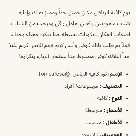
توم كافيه الرياض
مكان جميل جداً ومميز بملك وإدارة
شباب سعوديين رائعين تعامل راقي ومرحب من الشباب
اصحاب المكان ديكورات بسيطه جداً بفكره جميله وجذابه
فعلاً تم طلب بلاك كوفي وآيس كريم فحم الآيس كريم لذيذ
جداً البلاك كوفي مضبوط جداً يستحق الزياره وتكرارها
الإسم
:
توم كافيه الرياض
@Tomcafesa
التصنيف
:
مجموعات/ أفراد
النوع
:
كافيه
الأسعار
:
متوسطة
الأطفال
:
مناسب
الموسيقى
:
لا يوجد