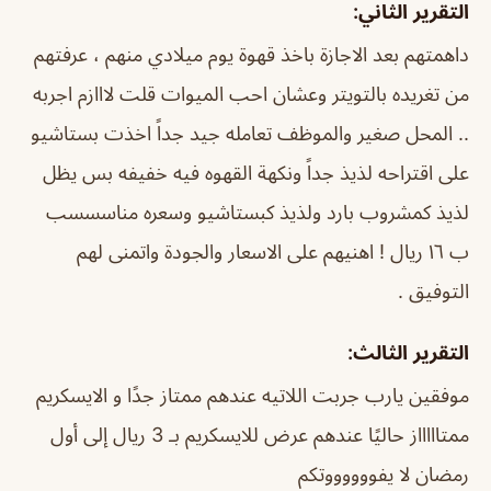
التقرير الثاني:
داهمتهم بعد الاجازة باخذ قهوة يوم ميلادي منهم ، عرفتهم
من تغريده بالتويتر وعشان احب الميوات قلت لااازم اجربه
.. المحل صغير والموظف تعامله جيد جداً اخذت بستاشيو
على اقتراحه لذيذ جداً ونكهة القهوه فيه خفيفه بس يظل
لذيذ كمشروب بارد ولذيذ كبستاشيو وسعره مناسسسب
ب ١٦ ريال ! اهنيهم على الاسعار والجودة واتمنى لهم
التوفيق .
التقرير الثالث:
موفقين يارب جربت اللاتيه عندهم ممتاز جدًا و الايسكريم
ممتاااااز حاليًا عندهم عرض للايسكريم بـ 3 ريال إلى أول
رمضان لا يفووووووتكم