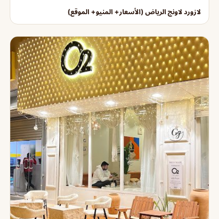
لازورد لاونج الرياض (الأسعار+ المنيو+ الموقع)