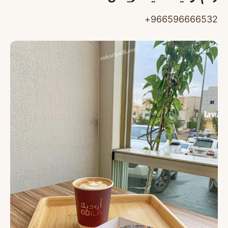
966596666532+