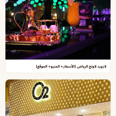
لازورد لاونج الرياض (الأسعار+ المنيو+ الموقع)