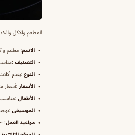
المطعم والاكل والخدم
الاسم
: مطعم و كا
التصنيف
:مناسب 
النوع
:يقدم أكلات
الأسعار
:أسعار م
الأطفال
:مناسب 
الموسيقى
:يوجد
مواعيد العمل
: ٦:٠٠ص–١:٠٠ص
الموقع الالكترون