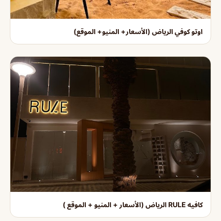
اوتو كوفي الرياض (الأسعار+ المنيو+ الموقع)
كافيه RULE الرياض (الأسعار + المنيو + الموقع )