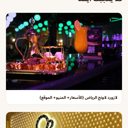
لازورد لاونج الرياض (الأسعار+ المنيو+ الموقع)