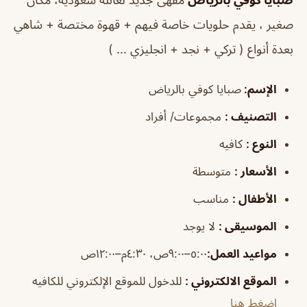
صغير ، يقدم حلويات خاصة فيهم + قهوة مختصة + شاهي
بعدة أنواع ( تركي + نجد + انجليزي … )
الإسم
:
صبايا كوفي بالرياض
التصنيف
:
مجموعات/ أفراد
النوع
:
كافيه
الأسعار
:
متوسطة
الأطفال
:
مناسب
الموسيقى
:
لا يوجد
مواعيد العمل
:
٥:٠٠–٩:٠٠ص، ٤:٣٠م–١٢:٠٠ص
الموقع الالكتروني
:
للدخول للموقع الإلكتروني للكافيه
إضغط هنا