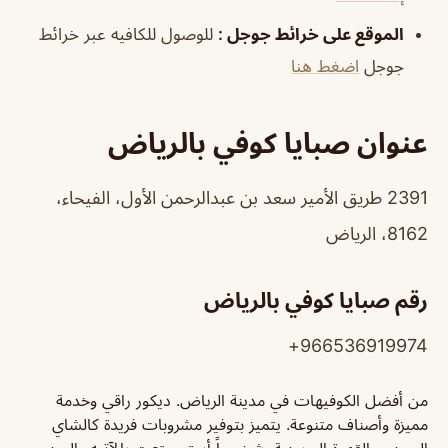
الموقع على خرائط جوجل
:
للوصول للكافيه عبر خرائط
جوجل
اضغط هنا
عنوان صبايا كوفي بالرياض
2391 طريق الأمير سعد بن عبدالرحمن الأول، الفيحاء،
8162، الرياض
رقم صبايا كوفي بالرياض
966536919974+
من أفضل الكوفيهات في مدينة الرياض. ديكور راقي وخدمة
مميزة وأصناف متنوعة. يتميز بتوفير مشروبات فريدة كالشاي
الصيني والقهوة البوسنية. شخصياً أستسمتعت بالآتيه والميني