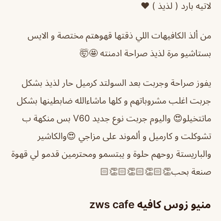
لاتيه بارد ( لذيذ ) ❤️
من ألذ الكافيهات اللي ذقتها قهوهتم مختصة و الايس
بستاشيو مرة لذيذ صراحة ادمنته 🤩🤯
يفوز صراحة وجربت بعد السولتد كرميل حار لذيذ بشكل
جربت اغلب مشروباتهم و كلها ماشاءالله ضابطينها بشكل
ماتتخيلو😍 واليوم جربت نوع جديد V60 بس منكهة ب
تشوكلت و كارميل و ألموند على مزاجي 😍والكاشير
والباريستة روحهم حلوة و يبتسمو ومحترمين قدمو لي قهوة
صنعة بحب👏🏻👏🏻👏🏻👏🏻
منيو زوس كافيه zws cafe