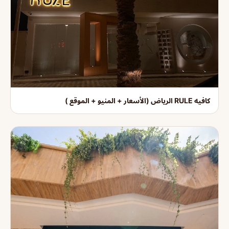
كافيه RULE الرياض (الأسعار + المنيو + الموقع )