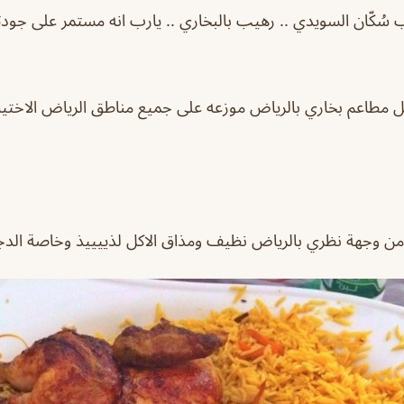
ب سُكّان السويدي .. رهيب بالبخاري .. يارب انه مستمر على جودت
 مطاعم بخاري بالرياض موزعه على جميع مناطق الرياض اﻻختيار
 وجهة نظري بالرياض نظيف ومذاق الاكل لذييييذ وخاصة الدج