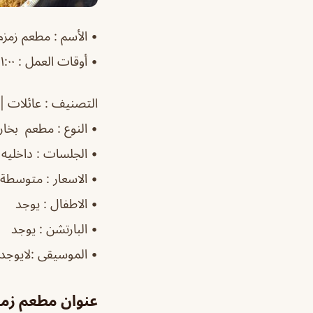
•
الأسم
: مطعم زمزم
‏•
أوقات العمل
: ١:٠٠م–١:٠٠ص
التصنيف
: عائلات | 
‏•
النوع
: مطعم بخار
‏•
الجلسات
: داخليه|
‏•
الاسعار
: متوسطة
‏•
الاطفال
: يوجد
‏•
البارتشن
: يوجد
‏•
الموسيقى
:لايوجد
عنوان مطعم زمز