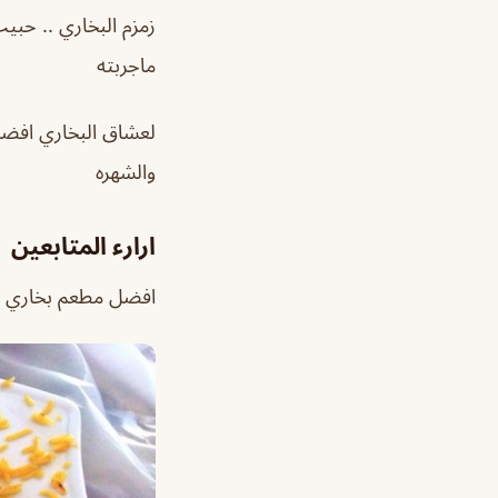
زمزم البخاري .. حبي
ماجربته
لعشاق البخاري افضل
والشهره
ارارء المتابعين
افضل مطعم بخاري من