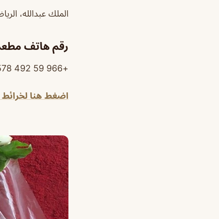
الملك عبدالله، الرياض 12426، المملكة العربية ال
رقم هاتف مطعم 
+966 59 492 3578
اضغط هنا لخرائط