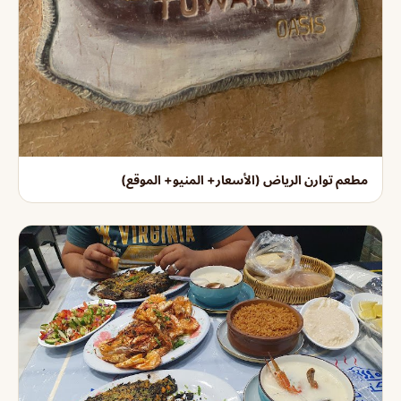
مطعم توارن الرياض (الأسعار+ المنيو+ الموقع)