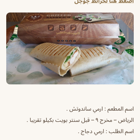
اضغط هنا لخرائط جوجل
اسم المطعم : ارمي ساندوتش .
الرياض – مخرج ٩ – قبل سنتر بويت بكيلو تقريبا .
اسم الطلب : ارمي دجاج .