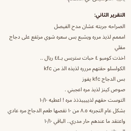
التقرير الثاني:
الصراحه جربته عشان مدح الفيصل
امممم لذيذ مرره ويشبع بس سعره شوي مرتفع على دجاج
مقلي
اخذت كومبو ٤ حبات ستربس بـ٤٤ ريال ..
الكولسلو حقتهم مررره لذيذه الذ من kfc
بس الدجاج kfc يفوز
صوص كينز لذيذ مره اعجبني .
التوست حقهم لذييييذذذ مره ! اعطيه ١٠/١٠
بشكل عام التجربه ٨.٥ من ١٠ نقصها طعم الدجاج مره عادي
واعتقد ما عندهم حار مدري.. الباقي ١٠/١٠