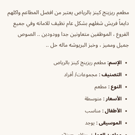
مطعم ريزينج كينز بالرياض
يعتبر من افضل المطاعم واكلهم
دايماً فريش شغلهم بشكل عام نظيف للامانه وفي جميع
الفروع ، الموظفين متعاونين جدا وودودين .. الصوص
جميل ومميز ، وخبز البريوشه ماله حل ..
الإسم
:
مطعم ريزينج كينز بالرياض
التصنيف
:
مجموعات/ أفراد
النوع
:
مطعم
الأسعار
:
متوسطة
الأطفال
:
مناسب
الموسيقى
:
يوجد
مواعيد العمل
:
، ٧:٠٠ص–٦:٠٠ص