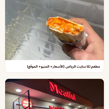
مطعم تكا سايت الرياض (الأسعار+ المنيو+ الموقع)