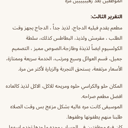
الموظفين بعد رهيبيييين مره
التقرير الثالث:
مطعم يقدم فيليه الدجاج، لذيذ جداً ، الدجاج يجهز وقت
الطلب ، مقرمش ولذيذ، البطاطس كذلك، سلطة
الكولسيوم ايضاً لذيذة وطازجة،الصوص مميز ، التصميم
جميل، قسم العوائل وسيع ومرتب، الخدمة سريعة وممتازة،
الأسعار مرتفعة، يستحق التجربة والزيارة لأكثر من مرة.
المكان حلو والكراسي حلوه ومريحه للاكل، الاكل لذيذ كالعاده
افضل مطعم صراحه.
الموسيقى كانت مره عاليه بشكل مزعج بس وقت الصلاه
طلبنا منهم يطفونها وطفوها.
كان فيه موظفتين في الحساب وحده ما ودها تخدم اسمها