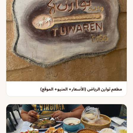
مطعم توارن الرياض (الأسعار+ المنيو+ الموقع)