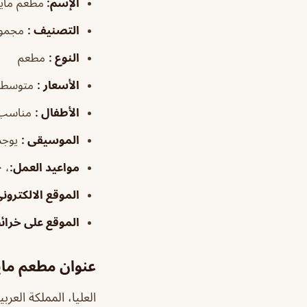
الإسم
:
مطعم ماير
التصنيف
:
مجموع
النوع
:
مطعم
الأسعار
:
متوسطة
الأطفال
:
مناسب
الموسيقى
:
يوجد
مواعيد العمل
:
، ١٢:٠٠م–٢:٠٠ص
الموقع الالكترون
الموقع على خرا
عنوان مطعم ماي
العليا، المملكة العرب