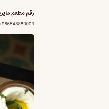
رقم مطعم مايري
966548880003+