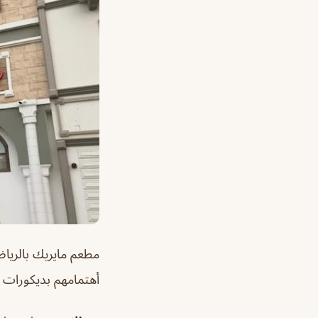
مطعم مايريك بالري
أهتمامهم بديكورات 