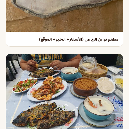
مطعم توارن الرياض (الأسعار+ المنيو+ الموقع)