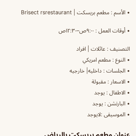
•
الأسم
: مطعم بريسكت |
restaurant
rs
Brisect
‏•
أوقات العمل
: ٩:٠٠ص–١٢:٣٠ص
التصنيف
: عائلات | افراد
‏•
النوع
: مطعم امريكي
‏•
الجلسات
: داخليه| خارجيه
‏•
الاسعار
: مقبولة
‏•
الاطفال
: يوجد
‏•
البارتشن
: يوجد
‏•
الموسيقى
:لايوجد
عنوان مطعم بريسكت بالرياض