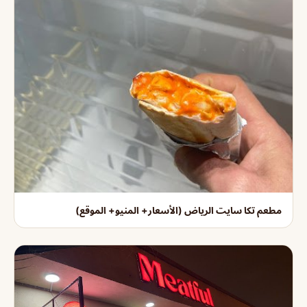
مطعم تكا سايت الرياض (الأسعار+ المنيو+ الموقع)