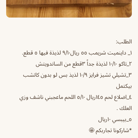
الطلب:
١_ داينميت شريمب ٥٥ ريال٩/١٠ لذيذة فيها ٥ قطع.
٢_تاكو ١٠/١٠ لذيذة جداً ٣قطع من الساندويتش
٣_تشيلي تشيز فرايز ١٠/٩ لذيذ بس لو بدون كاتشب
بيكتمل
٤_اضلاع لحم ١٤٥ريال ٥/١٠ اللحم ماعجبني ناشف وزي
العلك .
٥_بيبسي ١٠ريال
*شاركونا تجاربكم 🤩