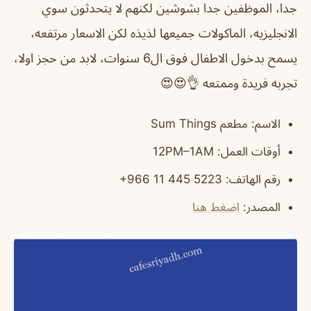
جدا، الموظفين جدا بشوشين لكنهم لا يتحدثون سوي
الانجليزيه، الماكولات جميعها لذيذه لكن الاسعار مرتفعه،
يسمح بدخول الاطفال فوق ال6 سنوات، لابد من حجز اولا،
تجربه فريدة وممتعه 👌😍😍
الاسم
: مطعم Sum Things
أوقات العمل
: 12PM–1AM
رقم الهاتف
: ‏‪‏‪‏‪+966 11 445 5223‬‏
المصدر
:
اضغط هنا