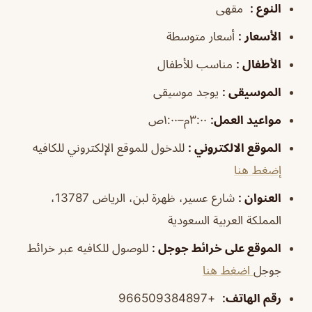
النوع
:
مقهى
الأسعار
:
أسعار متوسطة
الأطفال
:
مناسب للأطفال
الموسيقى
:
يوجد موسيقى
مواعيد العمل
:
٣:٠٠م–١:٠٠ص
الموقع الالكتروني
:
للدخول للموقع الإلكتروني للكافيه
إضغط هنا
العنوان
:
شارع عسير، ظهرة لبن، الرياض 13787،
المملكة العربية السعودية
الموقع على خرائط جوجل
:
للوصول للكافيه عبر خرائط
جوجل
اضغط هنا
رقم الهاتف
:
+966509384897