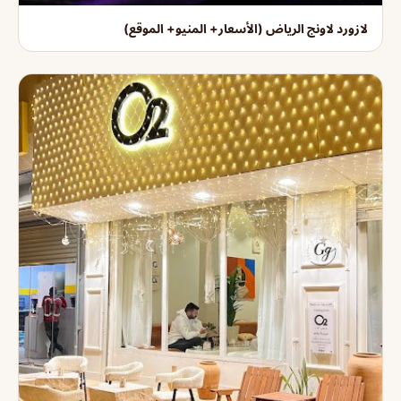
لازورد لاونج الرياض (الأسعار+ المنيو+ الموقع)