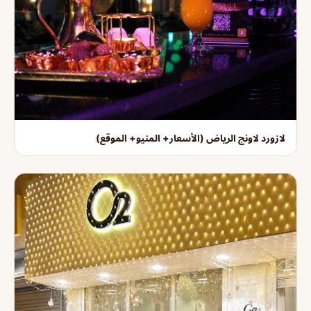
لازورد لاونج الرياض (الأسعار+ المنيو+ الموقع)