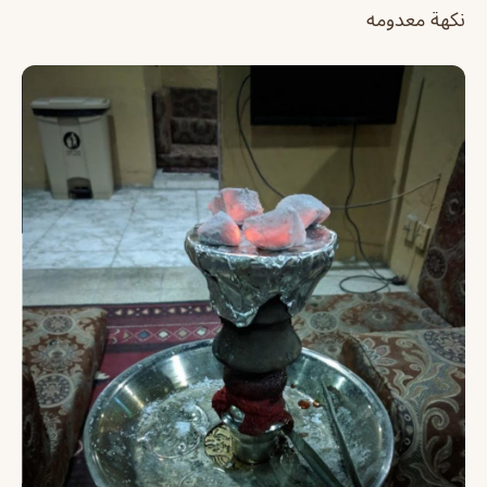
نكهة معدومه