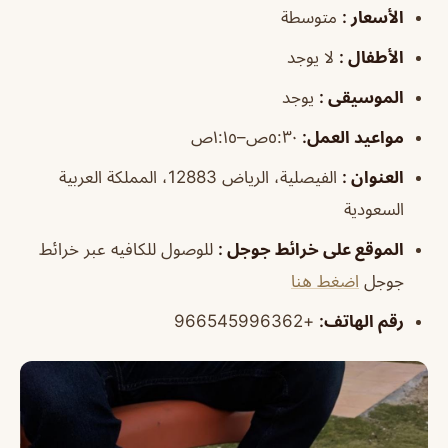
الأسعار :
متوسطة
الأطفال :
لا يوجد
الموسيقى :
يوجد
مواعيد العمل:
٥:٣٠ص–١:١٥ص
العنوان :
الفيصلية، الرياض 12883، المملكة العربية
السعودية
الموقع على خرائط جوجل :
للوصول للكافيه عبر خرائط
جوجل
اضغط هنا
رقم الهاتف:
+966545996362