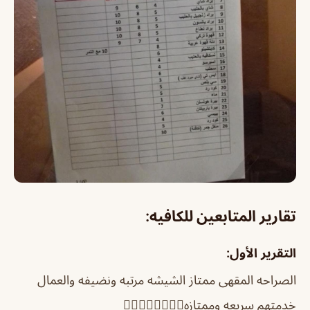
تقارير المتابعين للكافيه:
التقرير الأول:
الصراحه المقهى ممتاز الشيشه مرتبه ونضيفه والعمال
خدمتهم سريعه وممتازه⁦👍🏼⁩⁦👍🏼⁩⁦👍🏼⁩⁦👍🏼⁩