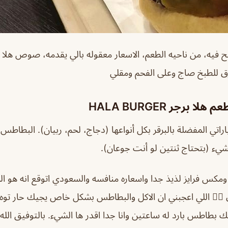
 وأنصح فيه، من ناحيه الطعم، الاسعار معقوله بالي يقدمه، صو
أفضل أطباق مطعم 
ياراتي المفضلة بالبرقر بكل أنواعها (دجاج، لحم، ربيان). الب
البرقر صغير بعض الشيء (بتحتاج ثن
ج ومكس فرايز لذيذ جدا واسعاره منافسه والسعودي اتوقع انه 
وخلوق 👍🏽 اللي اعجبني ان الاكل والبطاطس بشكل خاص يجيك ح
جيبلك بطاطس بارد له ساعتين وانا جدا اقدر ها الشيء. بالتوفيق 