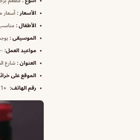
النوع
:
مطعم برجر
الأسعار
:
أسعار 
الأطفال
:
مناسب 
الموسيقى
:
يوجد
مواعيد العمل
:
١:٠٠م–١:٠٠ص
العنوان
:
شارع السيل الكب
الموقع على خرا
رقم الهاتف
:
+966558105111