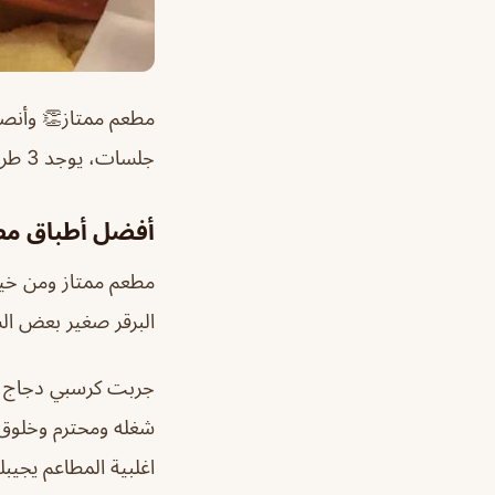
مطعم ممتاز👏 وأنصح 
جلسات، يوجد 3 طرق للطبخ صاج وعلى الفحم ومقلي
أفضل أطباق مطعم هلا 
مطعم ممتاز ومن خيار
البرقر صغير بعض ال
جربت كرسبي دجاج وم
شغله ومحترم وخلوق 
اغلبية المطاعم يجيب