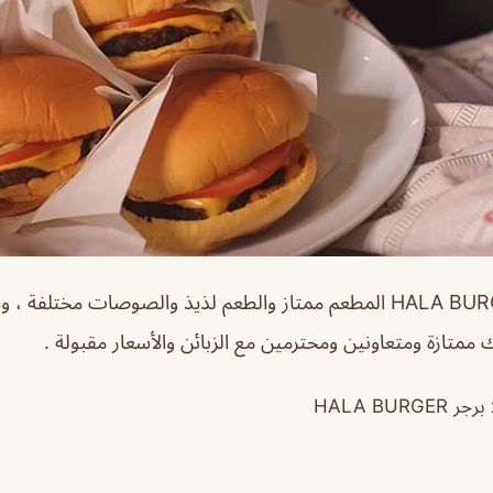
مطعم هلا برجر HALA BURGER المطعم ممتاز والطعم لذيذ والصوصات مختل
 ممتازة ومتعاونين ومحترمين مع الزبائن والأسعار مقبولة .
HALA BURG