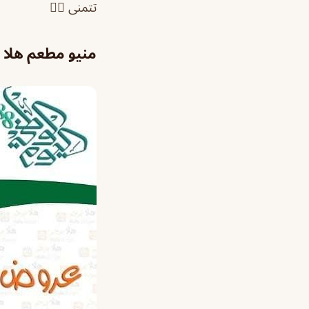
تتمنى 👍🏽
منيو مطعم هلا برجر RGER