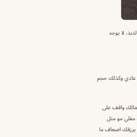
مطعم ممتاز
مطعم ممتاز ومن خ
جربت كرسبي دجا
شغله ومحترم 
اغلبية المطاعم ي