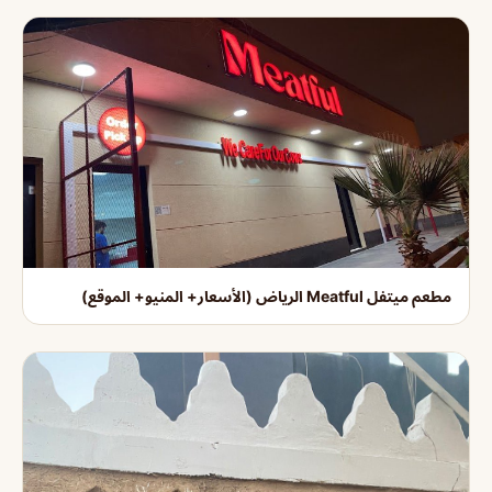
مطعم ميتفل Meatful الرياض (الأسعار+ المنيو+ الموقع)