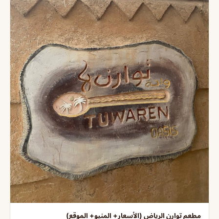
مطعم توارن الرياض (الأسعار+ المنيو+ الموقع)