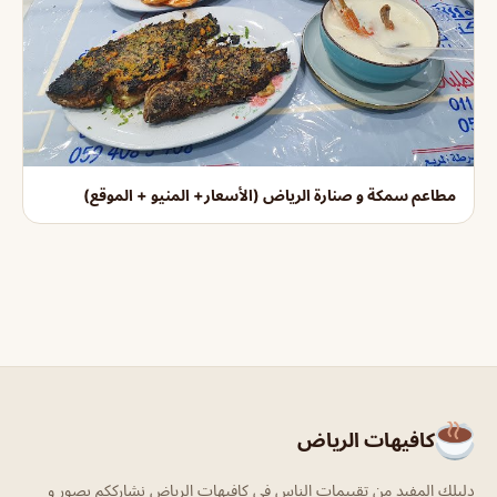
مطاعم سمكة و صنارة الرياض (الأسعار+ المنيو + الموقع)
كافيهات الرياض
دليلك المفيد من تقييمات الناس في كافيهات الرياض نشارككم بصور و