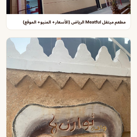
مطعم ميتفل Meatful الرياض (الأسعار+ المنيو+ الموقع)