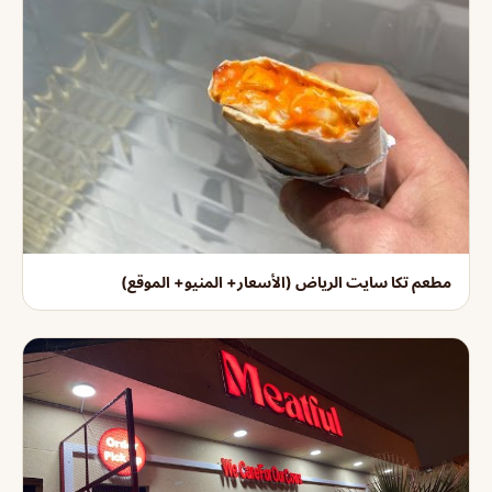
مطعم تكا سايت الرياض (الأسعار+ المنيو+ الموقع)