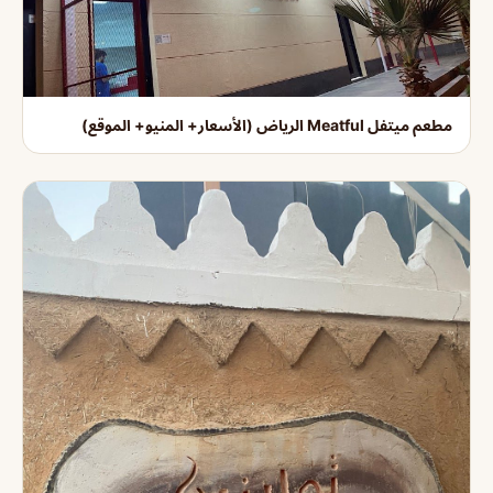
مطعم ميتفل Meatful الرياض (الأسعار+ المنيو+ الموقع)