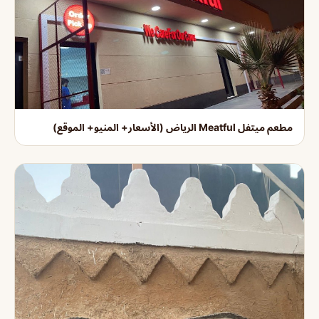
مطعم ميتفل Meatful الرياض (الأسعار+ المنيو+ الموقع)