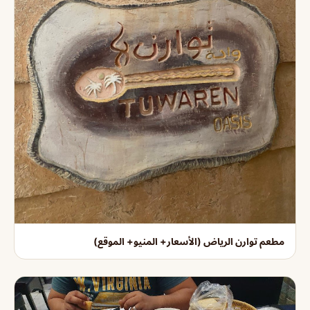
مطعم توارن الرياض (الأسعار+ المنيو+ الموقع)