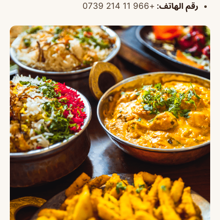
رقم الهاتف:
+966 11 214 0739