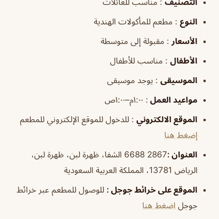
التصنيف
: مناسب للعائلات
النوع
: مطعم للمأكولات الهندية
الأسعار
: مقبولة إلى متوسطة
الأطفال
: مناسب للأطفال
الموسيقى
: يوجد موسيقى
مواعيد العمل
: ١:٠٠م–١:٠٠ص
الموقع الالكتروني
: للدخول للموقع الإلكتروني للمطعم
إضغط هنا
العنوان :
2867 6688 الشفا، ظهرة لبن، ظهرة لبن،
الرياض 13781، المملكة العربية السعودية
الموقع على خرائط جوجل :
للوصول للمطعم عبر خرائط
جوجل
اضغط هنا