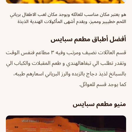
هو يعتبر مكان مناسب للعائله ويوجد مكان لعب الاطفال برياني
اللحم خطييير ومميز، ويقدم أشهى المأكولات الهندية الذيذة
أفضل أطباق مطعم سبايس
قسم العائلات نضيف ومرتب وفيه ٣ مطاعم فنفس الوقت
وتقدر تطلب الي تبغاهالهندي و طعم المقبلات والكباب الي
بالسبانخ لذيذ دجاج بالزبده والرز البرياني اسعارهم طيبه،
كما يوجد قسم للعوائل.
منيو مطعم سبايس