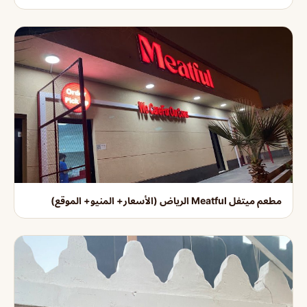
مطعم ميتفل Meatful الرياض (الأسعار+ المنيو+ الموقع)