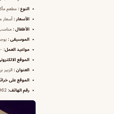
النوع
:
مطعم مأكو
الأسعار
:
أسعار م
الأطفال
:
مناسب 
الموسيقى
:
يوجد
مواعيد العمل
:
٤:٠٠ص–١٢:٠٠ص
الموقع الالكترون
العنوان
:
الزبير بن العوا
الموقع على خرا
رقم الهاتف
:
966920006962+