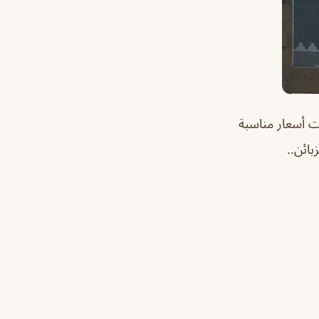
ت أسعار مناسبة
ائن..