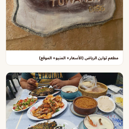
مطعم توارن الرياض (الأسعار+ المنيو+ الموقع)