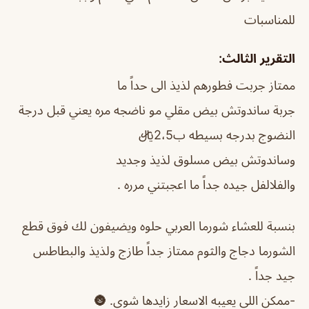
للمناسبات
التقرير الثالث:
ممتاز جربت فطورهم لذيذ الى حداً ما
جربة ساندوتش بيض مقلي مو ناضجه مره يعني قبل درجة
النضوج بدرجه بسيطه ب2،5﷼
وساندوتش بيض مسلوق لذيذ وجديد
والفلالفل جيده جداً ما اعجبتني مرره .
بنسبة للعشاء شورما العربي حلوه ويضيفون لك فوق قطع
الشورما دجاج والثوم ممتاز جداً طازج ولذيذ والبطاطس
جيد جداً .
-ممكن اللي يعيبه الاسعار زايدها شوي. 🌚