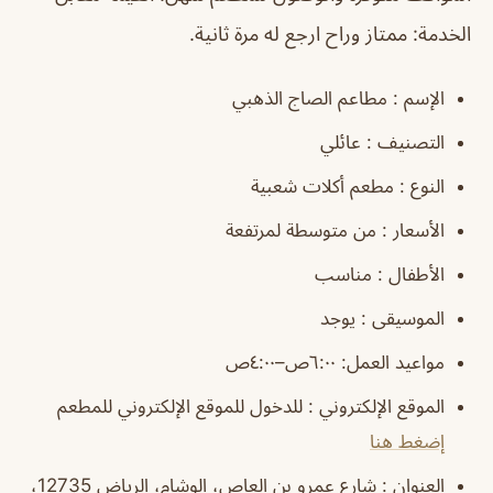
الخدمة: ممتاز وراح ارجع له مرة ثانية.
الإسم : مطاعم الصاج الذهبي
التصنيف : عائلي
النوع : مطعم أكلات شعبية
الأسعار : من متوسطة لمرتفعة
الأطفال : مناسب
الموسيقى : يوجد
مواعيد العمل: ٦:٠٠ص–٤:٠٠ص
الموقع الإلكتروني : للدخول للموقع الإلكتروني للمطعم
إضغط هنا
العنوان : شارع عمرو بن العاص، الوشام، الرياض 12735،