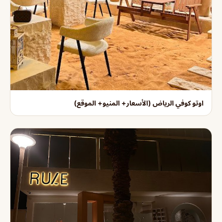
اوتو كوفي الرياض (الأسعار+ المنيو+ الموقع)