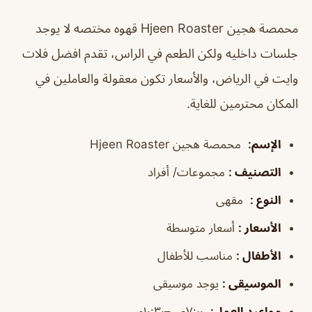
محمصة هجين Hjeen Roaster قهوه مختصه لا يوجد
جلسات داخليه ولكن الطعم في الراس، تقدم افضل فلات
وايت في الرياض، والأسعار تكون معقولة والعاملين في
المكان محترمين للغاية.
الإسم
:
محمصة هجين Hjeen Roaster
التصنيف
:
مجموعات/ أفراد
النوع
:
مقهى
الأسعار
:
أسعار متوسطة
الأطفال
:
مناسب للأطفال
الموسيقى
:
يوجد موسيقى
مواعيد العمل
:
٧:٠٠ص–١٠:٣٠م