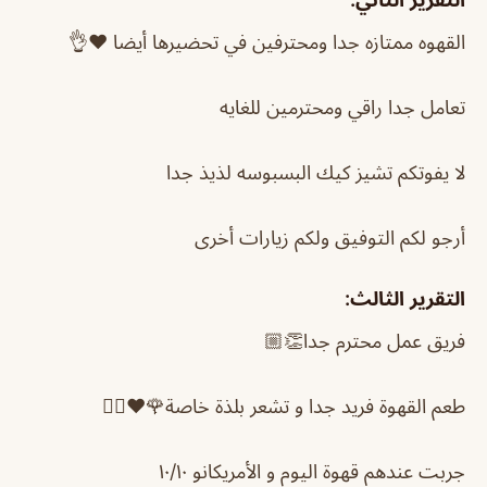
القهوه ممتازه جدا ومحترفين في تحضيرها أيضا ❤️👌
تعامل جدا راقي ومحترمين للغايه
لا يفوتكم تشيز كيك البسبوسه لذيذ جدا
أرجو لكم التوفيق ولكم زيارات أخرى
التقرير الثالث:
فريق عمل محترم جدا👏🏼
طعم القهوة فريد جدا و تشعر بلذة خاصة🌹❤👍🏻
جربت عندهم قهوة اليوم و الأمريكانو ١٠/١٠