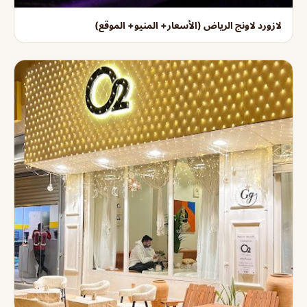
لازورد لاونج الرياض (الأسعار+ المنيو+ الموقع)