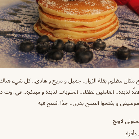
مكان مظلوم بقلة الزوار.. جميل و مريح و هادئ.. كل شيء هناك
ًا لذيذة.. العاملين لطفاء.. الحلويات لذيذة و مبتكرة.. في اوت 
وسيقى و يفتحوا الصبح بدري.. جدًا انصح فيه
فوني لاونج
وأفراد