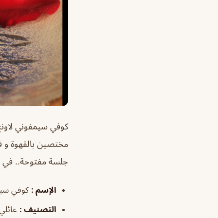
كوفي سيمفوني لاونج 
مختصين بالقهوة و فعل
جلسة مفتوحة.. في م
الإسم :
كوفي سيم
التصنيف :
عائلي 