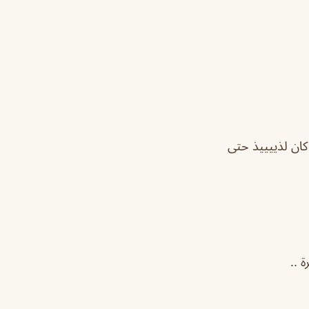
كان لذييييذ حتى
 ..