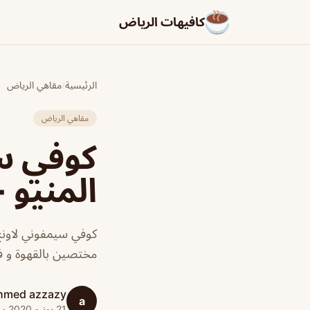
كافيهات الرياض
الرئيسية
/
مقاهي الرياض
مقاهي الرياض
كوفي سي
المنيو +
كوفي سيمفوني لاونج 
مختصين بالقهوة و فعل
hmed azzazy
a
21 يونيو 2020 · 1 دقائق قراءة