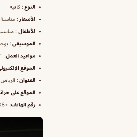
النوع :
كافيه
الأسعار :
مناسبة 
الأطفال
:
مناسب
الموسيقى :
يوجد
مواعيد العمل:
٦:٣٠ص–١:٠٠ص الجمعة من 12 ظـ لـ 1 صباحاً
الموقع الإلكتروني
العنوان :
الرياض | مخرج 5 ، بجوار أكاديمية الفيصل
الموقع على خرائ
رقم الهاتف:
+966559108308