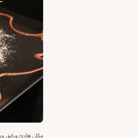
مكان هادئ ورايق ور