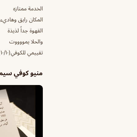
الخدمة ممتازه
المكان رايق وهاديء
القهوة جداً لذيذة
والحلا يمووووت
تقييمي للكوفي(١٠/١٠)
منيو كوفي سيمف