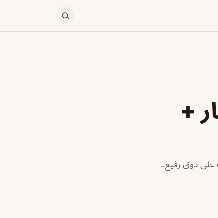
ر +
 على ذوق رفيع..