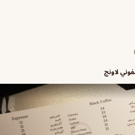
وني لاونج