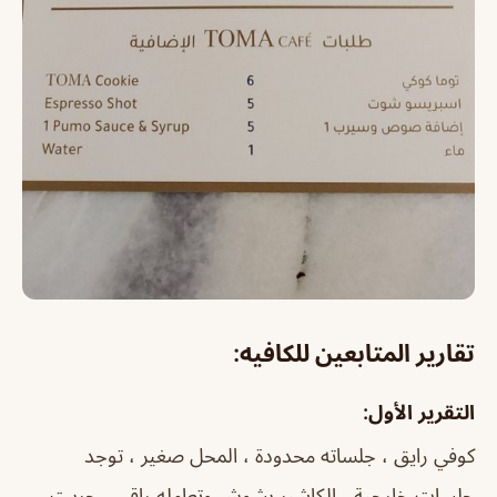
تقارير المتابعين للكافيه:
التقرير الأول:
كوفي رايق ، جلساته محدودة ، المحل صغير ، توجد
جلسات خارجية ، الكاشير بشوش وتعامله راقي ، جربت