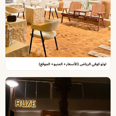
اوتو كوفي الرياض (الأسعار+ المنيو+ الموقع)