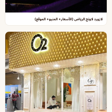
لازورد لاونج الرياض (الأسعار+ المنيو+ الموقع)