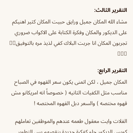
التقرير الثالث:
مشاء الله المكان جميل ورايق حبيت المكان كثير اهنيكم
على الديكور والمكان وفكرة الكتابة على الاكواب ضروري
تجربون المكان انا جربت البلاك كفي لذيذ مره بالتوفيق👌🏻
👌🏻😍
التقرير الرابع:
المكان جميل ، لكن اتمنى يكون سعر القهوه في الصباح
مناسب مثل الكفيات الثانيه ( خصوصاً انه امريكانو مش
قهوه مختصه ) والسعر دبل القهوه المختصه !
الفلات وايت معقول طعمه عندهم والموظفين تعاملهم
كويس الديكور حلو كفكرة جديدة ينقصهم بس التطوير