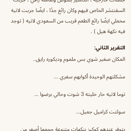
السقنتشر الخاص فيهم وكان رائع جدًا ، ايضًا جربت لاتيه
مخملي ايضًا رائع الطعم قريب من السعودي لاتيه ( توجد
فيه نكهة هيل ) .
التقرير الثاني:
المكان صغير شوي بس ملموم وديكوره رايق..
مشكلتهم الوحيدة أكوابهم سفري …
توما لاتيه حار خليته 3 شوت وحالي برضوا …
سولتت كراميل جميل…
يتوفر عندهم كوكيز بنكهات متنوعة حجمها أصغر من