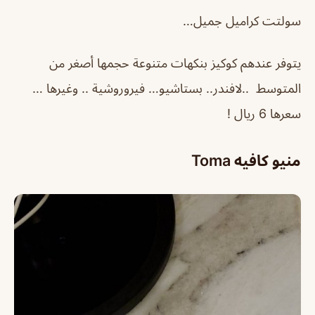
سولتت كراميل جميل…
يتوفر عندهم كوكيز بنكهات متنوعة حجمها أصغر من
المتوسط ..لافندر.. بستاشيو… فيروروشية .. وغيرها …
سعرها 6 ريال !
منيو كافيه Toma