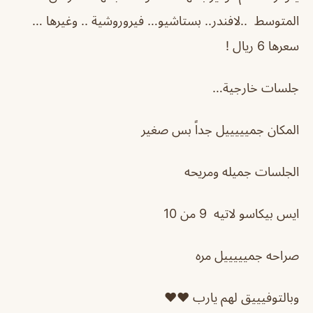
المتوسط ..لافندر.. بستاشيو… فيروروشية .. وغيرها …
سعرها 6 ريال !
جلسات خارجية…
المكان جميييييل جداً بس صغير
الجلسات جميله ومريحه
ايس بيكاسو لاتيه 9 من 10
صراحه جميييييل مره
وبالتوفيييق لهم يارب ❤️❤️