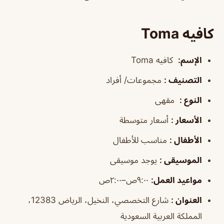
كافيه Toma
الإسم
:
كافيه Toma
التصنيف
:
مجموعات/ أفراد
النوع
:
مقهى
الأسعار
:
أسعار متوسطة
الأطفال
:
مناسب للأطفال
الموسيقى
:
يوجد موسيقى
مواعيد العمل
:
٩:٠٠ص–٢:٠٠ص
العنوان
:
شارع التخصصي، النخيل، الرياض 12383،
المملكة العربية السعودية